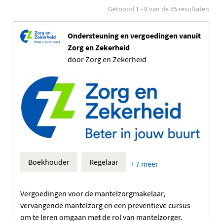
Waar
Rollen
Getoond 1 - 8 van de 55 resultaten
hulpaanbod
0 geselecteerd
woont
u?
Ondersteuning en vergoedingen vanuit
Boekhouder
Zorg en Zekerheid
Waar woont u?
Type hulp
door Zorg en Zekerheid
Regelaar
0 geselecteerd
Zoeken
Maatje
Informatie en
Chauffeur
tips
Coach
Hulp
inschakelen
Verzorger
Jonge
Kok
Boekhouder
Regelaar
+ 7 meer
mantelzorgers
Klusjesman
Vergoedingen voor de mantelzorgmakelaar,
Huishoudhulp
vervangende mantelzorg en een preventieve cursus
om te leren omgaan met de rol van mantelzorger.